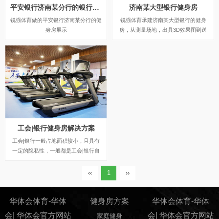
平安银行济南某分行的银行健身房
济南某大型银行健身房
锐强体育做的平安银行济南某分行的健
锐强体育承建济南某大型银行的健身
身房展示
房，从测量场地，出具3D效果图到送
货安装，都是锐强体育专业人员提供的
标准化服务。
工会|银行健身房解决方案
工会|银行一般占地面积较小，且具有
一定的隐私性，一般都是工会|银行自
己的职员使用健身器材，而且银行的工
作性质需要长久的坐着，锐强体育多年
‹‹
1
››
专注健身运动器材,专业销售跑步机、
健身车、健身房器械、户外健身路径、
华体会体育-华体
篮球架、室内健身器材等，专业配置商
健身房方案
华体会体育-华体
业健身房、企事业单位、酒店、会所、
会| 华体会官方网站
会| 华体会官方网站
家庭健身