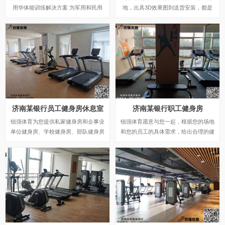
用华体能训练解决方案 为军用和民用
地，出具3D效果图到送货安装，都是
市场匹配服务管理 创新推动军民融合
锐强体育专业人员提供的标准化服务。
发展针对军用训练需要。
济南某银行员工健身房休息室
济南某银行职工健身房
锐强体育为您提供私家健身房和企事业
锐强体育愿意与您一起，根据您的场地
单位健身房、学校健身房、部队健身房
和您的员工的具体需求，给出合理的健
等多种健身房健身器材的解决方案，为
身器材配置，并免费出具3D效果图，
您提供舒华、乔山和艾力斯特等国内外
为您提供舒华、乔山和艾力斯特等国内
优质品牌的健身器材优选选择，更多优
外优质品牌的健身器材优选选择，更多
惠和配置方案推荐，请到我们的旗舰店
优惠和配置方案推荐，请到我们的旗舰
实地查看或拨打我们专业健身器材营销
店实地查看或拨打我们专业健身器材营
顾问电话，我们将竭诚为您服务！
销顾问电话，我们将竭诚为您服务！