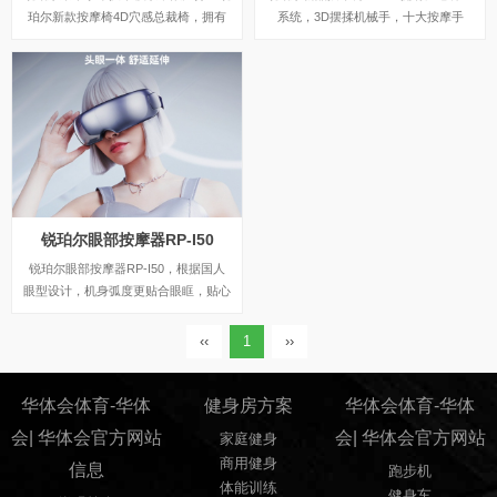
珀尔新款按摩椅4D穴感总裁椅，拥有
系统，3D摆揉机械手，十大按摩手
全新的AI智能语音，小腿温热揉搓、脚
法，138cm超长SL按摩导轨，腿足一
底震动、4D机械手等全新功能创新，
体按摩等功能，并且有无线充的一款新
智能健康体测，可以检测血氧、心率、
品按摩椅，价格不贵，重在享受。
微循环等数值，通过大数据分析，给您
提供合理的改善方法，时刻关注您的健
康状况；超大液晶智能触控，专为总裁
量身打造的特色按摩程序，20分钟快
速补充精力，多种按摩程序，满足全家
人的需求。
锐珀尔眼部按摩器RP-I50
锐珀尔眼部按摩器RP-I50，根据国人
眼型设计，机身弧度更贴合眼眶，贴心
预留立体凹槽，保护眼球，按摩后视力
不模糊，自带应急可视窗，可舒缓全黑
‹‹
1
››
密闭焦虑感；内置大自然的场景音效，
让眼睛和心灵双重放松，还有蓝牙连
华体会体育-华体
接，可以随心听歌、听书等，更多神奇
健身房方案
华体会体育-华体
功能，等待您亲自试戴发现……
会| 华体会官方网站
会| 华体会官方网站
家庭健身
商用健身
信息
跑步机
体能训练
健身车