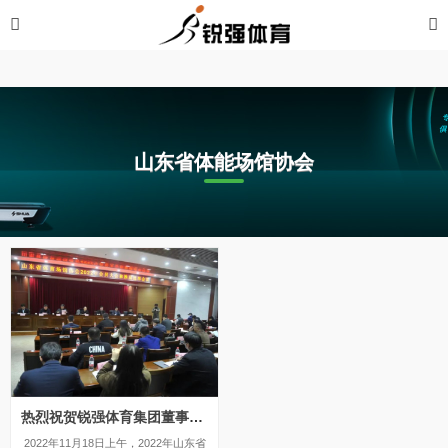
华体会体育-华体会| 华体会官方网站
山东省体能场馆协会
热烈祝贺锐强体育集团董事长王进华先生再次当选山东省体能场馆协会副会长
2022年11月18日上午，2022年山东省