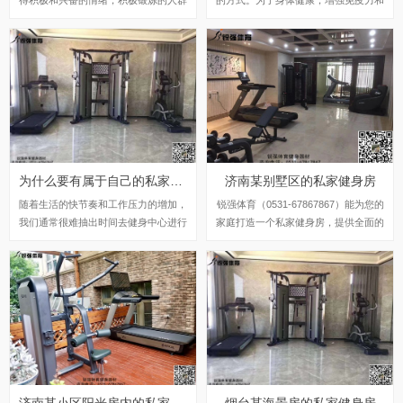
得积极和兴奋的情绪，积极锻炼的人群
的方式。为了身体健康，增强免疫力和
也有着更加健康的精神面貌，这种种好
抵抗力，为了呼吸系统的安全，为了不
处对于人体健康而言有着诸多的意义，
外出体育锻炼时交叉感染，在家做一个
坚持锻炼才能够获得更好的身体状况，
私家健身房吧，让家人都享受到体育锻
为自己的健康带来各个方面的保障。
炼带来的乐趣。
为什么要有属于自己的私家健身房,这是最好的理由
济南某别墅区的私家健身房
随着生活的快节奏和工作压力的增加，
锐强体育（0531-67867867）能为您的
我们通常很难抽出时间去健身中心进行
家庭打造一个私家健身房，提供全面的
锻炼。但是，一个私家健身房将为你提
有氧训练、力量训练、功能性与柔韧性
供许多令人兴奋的优势，我想与你分享
训练和理疗按摩器材，以及运动健康管
一些重要的理由：
理服务，让简单运动融入生活，帮助您
的家庭实现健康目标。