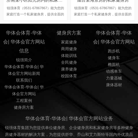
济南某小区阳光房内的私家健身房
烟台某海景房的私家健身房
锐强体育（0531-67867867）能为您的
锐强体育（0531-67867867）能为您的
家庭打造一个私家健身房，提供全面的
家庭打造一个私家健身房，提供全面的
有氧训练、力量训练、功能性与柔韧性
有氧训练、力量训练、功能性与柔韧性
训练和理疗按摩器材，以及运动健康管
训练和理疗按摩器材，以及运动健康管
华体会体育-华体
健身房方案
华体会体育-华体
理服务，让简单运动融入生活，帮助您
理服务，让简单运动融入生活，帮助您
的家庭实现健康目标。
的家庭实现健康目标。
会| 华体会官方网站
会| 华体会官方网站
家庭健身
商用健身
信息
跑步机
体能训练
健身车
锐强简介
全民健身
椭圆机
华体会体育-华体会| 华
康养健身
动感单车
体会官方网站新闻
校园体育
力量器械
联系我们
康体器材
华体会体育-华体会| 华
体会官方网站
工程案例
健身房方案
华体会体育-华体会| 华体会官方网站业务
锐强体育集团为您提供单位健身房、企业健身房和私家健身房等多种健身
房健身器材的解决方案，为您提供舒华、乔山和艾力斯特等国内外优质品