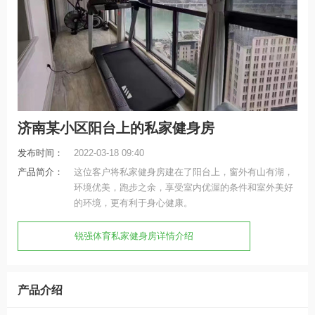
济南某小区阳台上的私家健身房
发布时间：
2022-03-18 09:40
产品简介：
这位客户将私家健身房建在了阳台上，窗外有山有湖，
环境优美，跑步之余，享受室内优渥的条件和室外美好
的环境，更有利于身心健康。
锐强体育私家健身房详情介绍
产品介绍